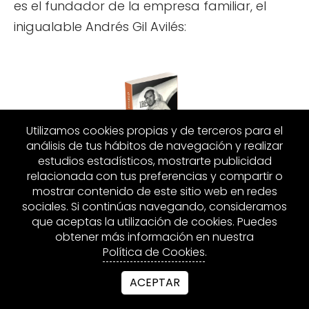
es el fundador de la empresa familiar, el
inigualable Andrés Gil Avilés:
Utilizamos cookies propias y de terceros para el
análisis de tus hábitos de navegación y realizar
estudios estadísticos, mostrarte publicidad
relacionada con tus preferencias y compartir o
mostrar contenido de este sitio web en redes
sociales. Si continúas navegando, consideramos
Su vida me llevo a inspirarme para investigar
que aceptas la utilización de cookies. Puedes
que ACTITUDES adoptan las personas que
obtener más información en nuestra
Política de Cookies
.
obtienen resultados GRANDIOSOS en los
diferentes ámbitos de su vida y que
ACEPTAR
comparto contigo en el segundo libro de la