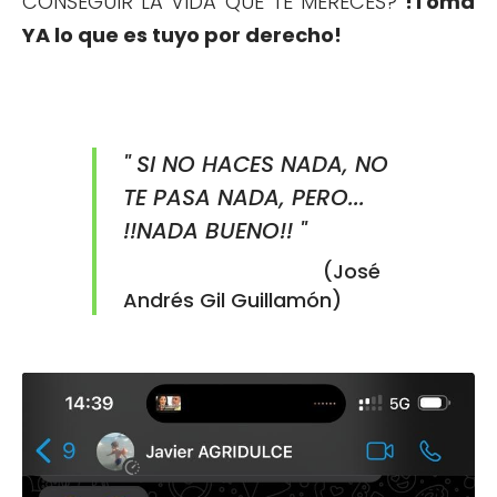
CONSEGUIR LA VIDA QUE TE MERECES?
!Toma
YA lo que es tuyo por derecho!
" SI NO HACES NADA, NO
TE PASA NADA, PERO...
!!NADA BUENO!! "
(José
Andrés Gil Guillamón)