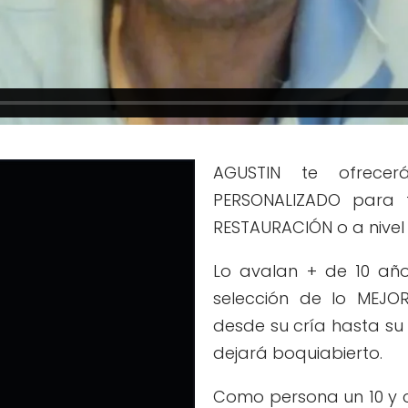
AGUSTIN te ofrecer
PERSONALIZADO para 
RESTAURACIÓN o a nivel
Lo avalan + de 10 año
selección de lo MEJO
desde su cría hasta su 
dejará boquiabierto.
Como persona un 10 y c