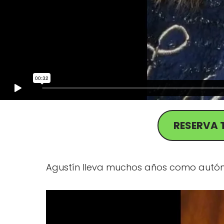
RESERVA 
Agustín lleva muchos años como autóno