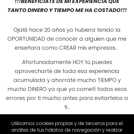
!!!BENEFICIATE DE MI EXPERIENCIA QUE
TANTO DINERO Y TIEMPO ME HA COSTADO!!!
Ojalá hace 20 años yo hubiera tenido la
OPORTUNIDAD de conocer a alguien que me
enseñara como CREAR mis empresas...
Afortunadamente HOY tú puedes
aprovecharte de toda esa experiencia
acumulada y ahorrate mucho TIEMPO y
mucho DINERO ya que yo cometí todos esos
errores por ti mucho antes para evitartelos a
ti...
!!! NOS VEMOS DENTRO !!!
Utilizamos cookies propias y de terceros para el
análisis de tus hábitos de navegación y realizar