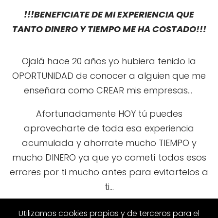
!!!BENEFICIATE DE MI EXPERIENCIA QUE
TANTO DINERO Y TIEMPO ME HA COSTADO!!!
Ojalá hace 20 años yo hubiera tenido la
OPORTUNIDAD de conocer a alguien que me
enseñara como CREAR mis empresas...
Afortunadamente HOY tú puedes
aprovecharte de toda esa experiencia
acumulada y ahorrate mucho TIEMPO y
mucho DINERO ya que yo cometí todos esos
errores por ti mucho antes para evitartelos a
ti...
!!! NOS VEMOS DENTRO !!!
Utilizamos cookies propias y de terceros para el